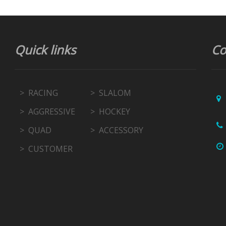
Quick links
Co
RACING
SLALOM
AGGRESSIVE
HOCKEY
QUAD
ACCESSORY
CUSTOMER