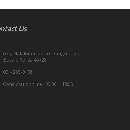
ntact Us
675, Nakdongnam-ro, Gangseo-gu,
Busan, Korea 46728
051-265-9456
Consultation time : 09:00 ~ 18:00