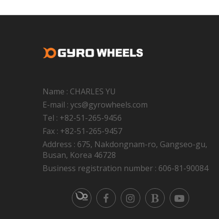
Name : CHARLES YU
E-mail : ycs@gyrowheels.com
Tel : +82-51-265-9456
Fax : +82-51-265-9457
Address : 675, Nakdongnam-ro, Gangseo-gu,
Busan, Korea 46728
Business registration number : 606-81-90084